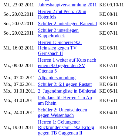
Mi., 23.02.2011
Jahreshauptversammlung 2011
KE 09,10/11
Herren 2 mit Pech: 7:9 in
So., 20.02.2011
KE 08/11
Rotenfels
So., 20.02.2011
Schüler 2 unterliegen Rauental
KE 08/11
Schüler 2 unterliegen
So., 20.02.2011
KE 07/11
Kappelrodeck
Herren 1: Sicherer 9:2-
Mi., 16.02.2011
Heimsieg gegen TV
KE 08/11
Gernsbach II
Herren 1 weiter auf Kurs nach
Mi., 09.02.2011
einem 9:0 gegen den SV
KE 07/11
Ottenau 5
Mo., 07.02.2011
Altpapiersammlung
KE 06/11
Mo., 07.02.2011
Schüler 2: 6:1 gegen Rastatt
KE 06/11
Mo., 31.01.2011
2. Jugendrangliste in Bühlertal
KE 05/11
Pokalaus für Herren 1 in Au
Mo., 31.01.2011
KE 05/11
am Rhein
Schüler 2: Unentschieden
Mo., 24.01.2011
KE 04/11
gegen Weisenbach
Herren 1: Gelungener
Mi., 19.01.2011
Rückrundenstart – 9:2-Erfolg
KE 04/11
gegen TB Gaggenau II