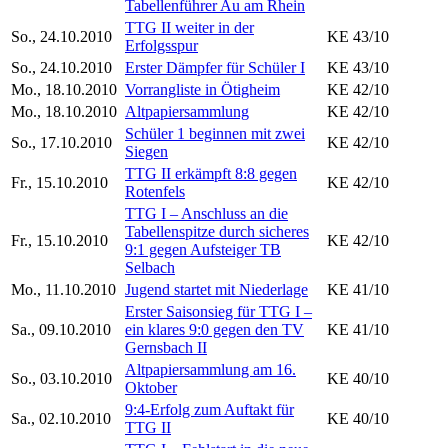
Tabellenführer Au am Rhein
TTG II weiter in der
So., 24.10.2010
KE 43/10
Erfolgsspur
So., 24.10.2010
Erster Dämpfer für Schüler I
KE 43/10
Mo., 18.10.2010
Vorrangliste in Ötigheim
KE 42/10
Mo., 18.10.2010
Altpapiersammlung
KE 42/10
Schüler 1 beginnen mit zwei
So., 17.10.2010
KE 42/10
Siegen
TTG II erkämpft 8:8 gegen
Fr., 15.10.2010
KE 42/10
Rotenfels
TTG I – Anschluss an die
Tabellenspitze durch sicheres
Fr., 15.10.2010
KE 42/10
9:1 gegen Aufsteiger TB
Selbach
Mo., 11.10.2010
Jugend startet mit Niederlage
KE 41/10
Erster Saisonsieg für TTG I –
Sa., 09.10.2010
ein klares 9:0 gegen den TV
KE 41/10
Gernsbach II
Altpapiersammlung am 16.
So., 03.10.2010
KE 40/10
Oktober
9:4-Erfolg zum Auftakt für
Sa., 02.10.2010
KE 40/10
TTG II