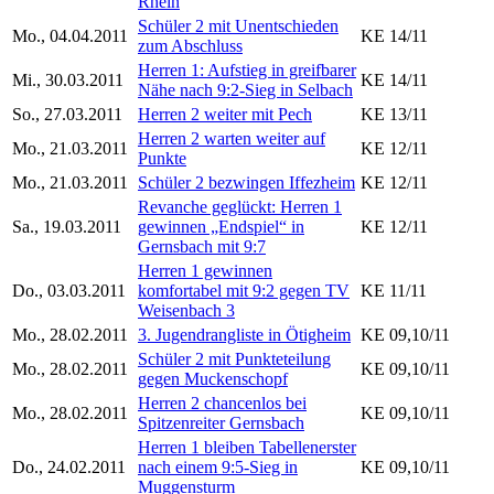
Rhein
Schüler 2 mit Unentschieden
Mo., 04.04.2011
KE 14/11
zum Abschluss
Herren 1: Aufstieg in greifbarer
Mi., 30.03.2011
KE 14/11
Nähe nach 9:2-Sieg in Selbach
So., 27.03.2011
Herren 2 weiter mit Pech
KE 13/11
Herren 2 warten weiter auf
Mo., 21.03.2011
KE 12/11
Punkte
Mo., 21.03.2011
Schüler 2 bezwingen Iffezheim
KE 12/11
Revanche geglückt: Herren 1
Sa., 19.03.2011
gewinnen „Endspiel“ in
KE 12/11
Gernsbach mit 9:7
Herren 1 gewinnen
Do., 03.03.2011
komfortabel mit 9:2 gegen TV
KE 11/11
Weisenbach 3
Mo., 28.02.2011
3. Jugendrangliste in Ötigheim
KE 09,10/11
Schüler 2 mit Punkteteilung
Mo., 28.02.2011
KE 09,10/11
gegen Muckenschopf
Herren 2 chancenlos bei
Mo., 28.02.2011
KE 09,10/11
Spitzenreiter Gernsbach
Herren 1 bleiben Tabellenerster
Do., 24.02.2011
nach einem 9:5-Sieg in
KE 09,10/11
Muggensturm