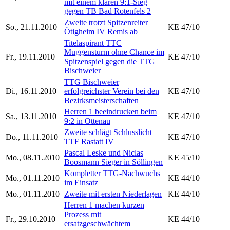
mit einem klaren 9:1-Sieg
gegen TB Bad Rotenfels 2
Zweite trotzt Spitzenreiter
So., 21.11.2010
KE 47/10
Ötigheim IV Remis ab
Titelaspirant TTC
Muggensturm ohne Chance im
Fr., 19.11.2010
KE 47/10
Spitzenspiel gegen die TTG
Bischweier
TTG Bischweier
Di., 16.11.2010
erfolgreichster Verein bei den
KE 47/10
Bezirksmeisterschaften
Herren 1 beeindrucken beim
Sa., 13.11.2010
KE 47/10
9:2 in Ottenau
Zweite schlägt Schlusslicht
Do., 11.11.2010
KE 47/10
TTF Rastatt IV
Pascal Leske und Niclas
Mo., 08.11.2010
KE 45/10
Boosmann Sieger in Söllingen
Kompletter TTG-Nachwuchs
Mo., 01.11.2010
KE 44/10
im Einsatz
Mo., 01.11.2010
Zweite mit ersten Niederlagen
KE 44/10
Herren 1 machen kurzen
Prozess mit
Fr., 29.10.2010
KE 44/10
ersatzgeschwächtem