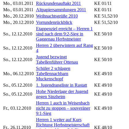
Mo., 03.01.2011
Rückrundenauftakt 2011
KE 01/11
Mo., 03.01.2011
Altpapiersammlungen 2011
KE 01/11
Mo., 20.12.2010
Weihnachtsgrüße 2010
KE 51,52/10
Mo., 20.12.2010
Vorrundenrückblick
KE 51,52/10
Etappenziel erreicht – Herren 1
So., 12.12.2010
sind nach dem 9:2-Sieg in
KE 50/10
Gaggenau Herbstmeister
Herren 2 überwintern auf Rang
So., 12.12.2010
KE 50/10
4
Jugend bezwingt
So., 12.12.2010
KE 50/10
Tabellenführer Ottenau
Schüler 2 schlagen
Mo., 06.12.2010
Tabellennachbarn
KE 49/10
Muckenschopf
So., 05.12.2010
1. Jugendrangliste in Rastatt
KE 49/10
Hohe Niederlage der Jugend
So., 05.12.2010
KE 49/10
gegen Sinzheim
Herren 1 auch in Weisenbach
Fr., 03.12.2010
nicht zu stoppen – souveräner
KE 49/10
9:1-Sieg
Herren 1 weiter auf Kurs
Richtung Herbstmeisterschaft
Fr., 26.11.2010
KE 48/10