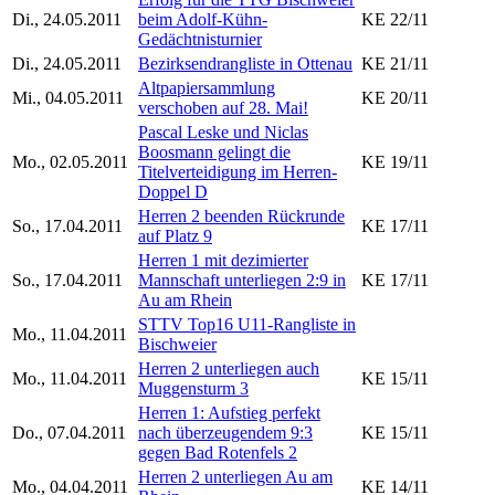
Di., 24.05.2011
beim Adolf-Kühn-
KE 22/11
Gedächtnisturnier
Di., 24.05.2011
Bezirksendrangliste in Ottenau
KE 21/11
Altpapiersammlung
Mi., 04.05.2011
KE 20/11
verschoben auf 28. Mai!
Pascal Leske und Niclas
Boosmann gelingt die
Mo., 02.05.2011
KE 19/11
Titelverteidigung im Herren-
Doppel D
Herren 2 beenden Rückrunde
So., 17.04.2011
KE 17/11
auf Platz 9
Herren 1 mit dezimierter
So., 17.04.2011
Mannschaft unterliegen 2:9 in
KE 17/11
Au am Rhein
STTV Top16 U11-Rangliste in
Mo., 11.04.2011
Bischweier
Herren 2 unterliegen auch
Mo., 11.04.2011
KE 15/11
Muggensturm 3
Herren 1: Aufstieg perfekt
Do., 07.04.2011
nach überzeugendem 9:3
KE 15/11
gegen Bad Rotenfels 2
Herren 2 unterliegen Au am
Mo., 04.04.2011
KE 14/11