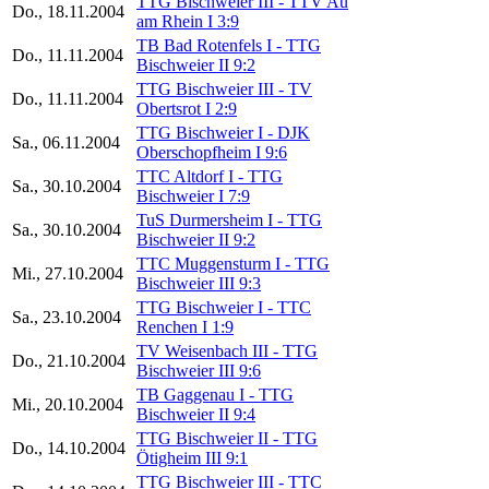
TTG Bischweier III - TTV Au
Do., 18.11.2004
am Rhein I 3:9
TB Bad Rotenfels I - TTG
Do., 11.11.2004
Bischweier II 9:2
TTG Bischweier III - TV
Do., 11.11.2004
Obertsrot I 2:9
TTG Bischweier I - DJK
Sa., 06.11.2004
Oberschopfheim I 9:6
TTC Altdorf I - TTG
Sa., 30.10.2004
Bischweier I 7:9
TuS Durmersheim I - TTG
Sa., 30.10.2004
Bischweier II 9:2
TTC Muggensturm I - TTG
Mi., 27.10.2004
Bischweier III 9:3
TTG Bischweier I - TTC
Sa., 23.10.2004
Renchen I 1:9
TV Weisenbach III - TTG
Do., 21.10.2004
Bischweier III 9:6
TB Gaggenau I - TTG
Mi., 20.10.2004
Bischweier II 9:4
TTG Bischweier II - TTG
Do., 14.10.2004
Ötigheim III 9:1
TTG Bischweier III - TTC