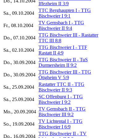
Do., 14.10.2004
Iffezheim II 3:9
TTC Berghaupten I - TTG
Sa., 09.10.2004
Bischweier I 9:1
TV Gernsbach I - TTG
Fr., 08.10.2004
Bischweier II 9:4
TTG Bischweier III - Rastatter
Do., 07.10.2004
TTC III 8:8
TTG Bischweier I - TTF
Sa., 02.10.2004
Rastatt II 4:9
TTG Bischweier II - TuS
Do., 30.09.2004
Durmersheim II 9:2
TTG Bischweier III - TTG
Do., 30.09.2004
Ötigheim V 5:9
Rastatter TTC II - TTG
Sa., 25.09.2004
Bischweier II 9:3
SC Offenburg I - TTG
Sa., 25.09.2004
Bischweier I 9:2
TV Gernsbach II - TTG
Mo., 20.09.2004
Bischweier III 9:2
TV Lichtental I - TTG
So., 19.09.2004
Bischweier I 6:9
TTG Bischweier II - TV
Do., 16.09.2004