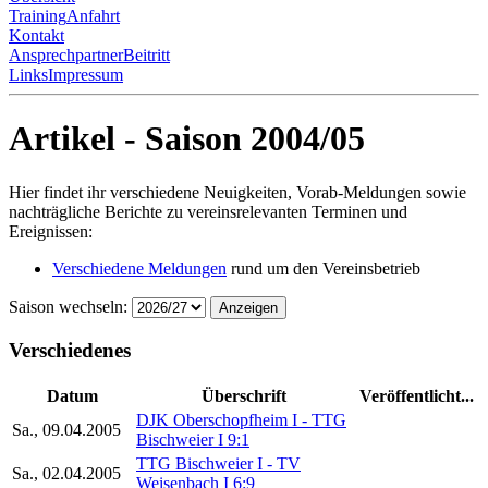
Training
Anfahrt
Kontakt
Ansprechpartner
Beitritt
Links
Impressum
Artikel - Saison 2004/05
Hier findet ihr verschiedene Neuigkeiten, Vorab-Meldungen sowie
nachträgliche Berichte zu vereinsrelevanten Terminen und
Ereignissen:
Verschiedene Meldungen
rund um den Vereinsbetrieb
Saison wechseln:
Anzeigen
Verschiedenes
Datum
Überschrift
Veröffentlicht...
DJK Oberschopfheim I - TTG
Sa., 09.04.2005
Bischweier I 9:1
TTG Bischweier I - TV
Sa., 02.04.2005
Weisenbach I 6:9