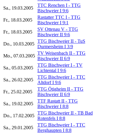
TTC Renchen I - TTG
Sa., 19.03.2005
Bischweier I 9:6
Rastatter TTC I - TTG
Fr., 18.03.2005
Bischweier I 9:1
SV Ottenau V - TTG
Fr., 18.03.2005
Bischweier II 9:6
TTG Bischweier II - TuS
Do., 10.03.2005
Durmersheim I 3:9
TV Weisenbach II - TTG
Mo., 07.03.2005
Bischweier II 6:9
TTG Bischweier I - TV
Sa., 05.03.2005
Lichtental I 9:6
TTG Bischweier I - TTC
Sa., 26.02.2005
Altdorf I 9:6
TTG Ötigheim II - TTG
Fr., 25.02.2005
Bischweier II 6:9
TTF Rastatt II - TTG
Sa., 19.02.2005
Bischweier I 8:8
TTG Bischweier II - TB Bad
Do., 17.02.2005
Rotenfels I 8:8
TTG Bischweier I - TTC
Sa., 29.01.2005
Berghaupten I 8:8