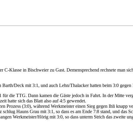
er C-Klasse in Bischweier zu Gast. Demensprechend rechnete man si
 Barth/Deck mit 3:1, und auch Lehn/Thalacker hatten beim 3:0 gegen I
1 für die TTG. Dann kamen die Gäste jedoch in Fahrt. In der Mitte ver
t hatte sich das Blatt also auf 4:5 gewendet.
n Prozess (3:0), während Werkmeister einen Sieg gegen Ihli knapp verp
z schlug Hauns Grau mit 3:1, so dass es am Ende 7:8 stand, und das Sc
wangen Werkmeister/Hörig mit 3:0, so dass unterm Strich das zweite un