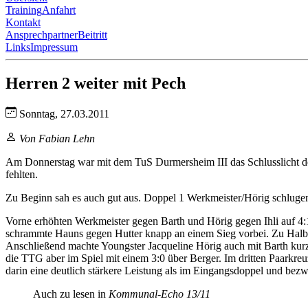
Training
Anfahrt
Kontakt
Ansprechpartner
Beitritt
Links
Impressum
Herren 2 weiter mit Pech
Sonntag, 27.03.2011
Von Fabian Lehn
Am Donnerstag war mit dem TuS Durmersheim III das Schlusslicht d
fehlten.
Zu Beginn sah es auch gut aus. Doppel 1 Werkmeister/Hörig schlugen
Vorne erhöhten Werkmeister gegen Barth und Hörig gegen Ihli auf 4:
schrammte Hauns gegen Hutter knapp an einem Sieg vorbei. Zu Halbzei
Anschließend machte Youngster Jacqueline Hörig auch mit Barth kurze
die TTG aber im Spiel mit einem 3:0 über Berger. Im dritten Paarkreu
darin eine deutlich stärkere Leistung als im Eingangsdoppel und bez
Auch zu lesen in
Kommunal-Echo 13/11