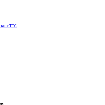
astatter TTC
or.