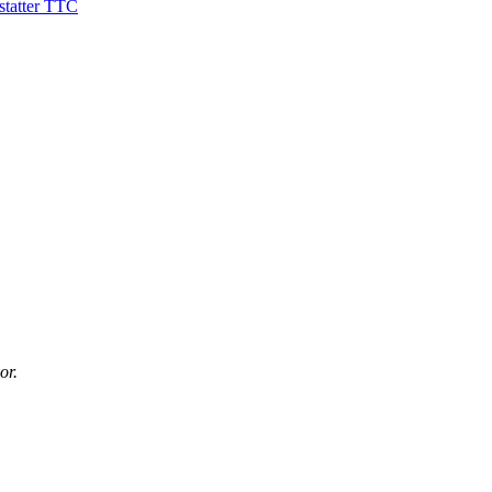
astatter TTC
or.